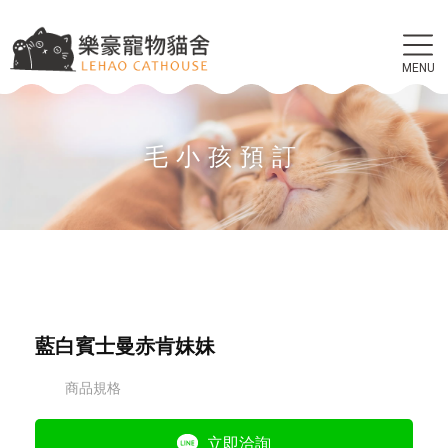
毛小孩預訂
藍白賓士曼赤肯妹妹
商品規格
立即洽詢