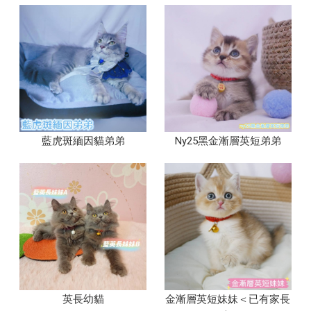
藍虎斑緬因貓弟弟
Ny25黑金漸層英短弟弟
英長幼貓
金漸層英短妹妹＜已有家長