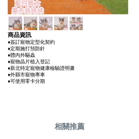
商品資訊
♦️簽訂寵物定型化契約
♦️定期施打預防針
♦️體內外驅蟲
♦️寵物晶片植入登記
♦️新北特定寵物健康檢驗證明書
♦️外縣市寵物專車
♦️可使用零卡分期