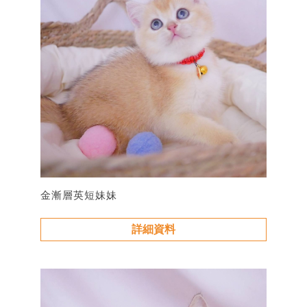
金漸層英短妹妹
詳細資料