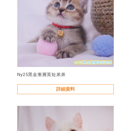
Ny25黑金漸層英短弟弟
詳細資料