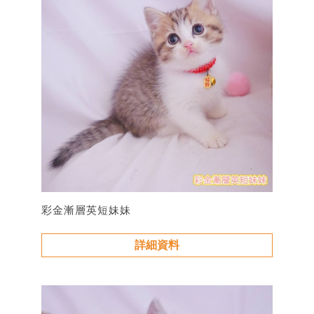
彩金漸層英短妹妹
詳細資料