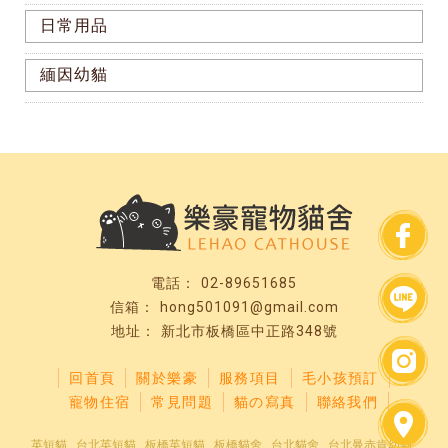
日常用品
緬因幼貓
02-89651685
hong501091@gmail.com
新北市板橋區中正路348號
回首頁
關於樂豪
服務項目
毛小孩預訂
寵物住宿
常見問題
貓の寫真
聯絡我們
英短貓
台北英短貓
板橋英短貓
板橋貓舍
台北貓舍
台北曼赤肯幼貓