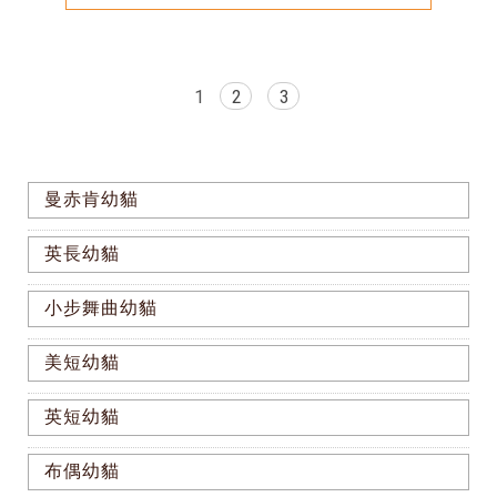
1
2
3
曼赤肯幼貓
英長幼貓
小步舞曲幼貓
美短幼貓
英短幼貓
布偶幼貓