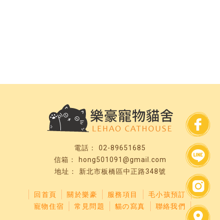
02-89651685
hong501091@gmail.com
新北市板橋區中正路348號
回首頁
關於樂豪
服務項目
毛小孩預訂
寵物住宿
常見問題
貓の寫真
聯絡我們